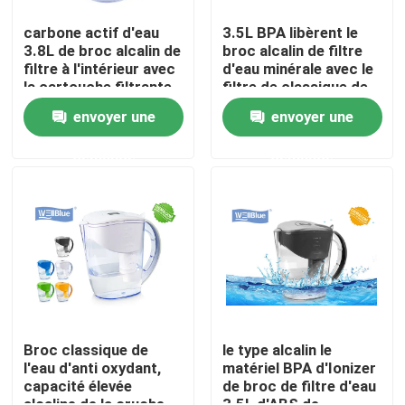
carbone actif d'eau
3.5L BPA libèrent le
3.8L de broc alcalin de
broc alcalin de filtre
Produits
filtre à l'intérieur avec
d'eau minérale avec le
la cartouche filtrante
filtre de classique de
classique
Brita
Broc alcalin de l'eau
envoyer une
envoyer une
demande
demande
Broc classique de l'eau
Broc de l'eau de Maxtra
bouteille d'eau alcaline
Cartouche filtrante alcaline de l'eau
Broc classique de
le type alcalin le
l'eau d'anti oxydant,
matériel BPA d'Ionizer
capacité élevée
de broc de filtre d'eau
cartouches filtrantes classiques de l'eau
alcaline de la cruche
3.5L d'ABS de