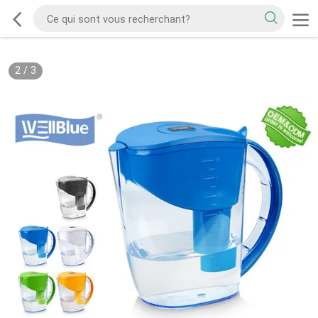
2
/
3