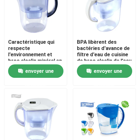
Caractéristique qui
BPA libèrent des
respecte
bactéries d'avance de
l'environnement et
filtre d'eau de cuisine
broc alcalin minéral en
de broc alcalin de l'eau
plastique de filtre
d'Ionizer
envoyer une
envoyer une
d'eau
demande
demande
Accueil
A propos de nous
Contacts