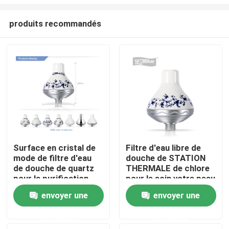
produits recommandés
Surface en cristal de
Filtre d'eau libre de
mode de filtre d'eau
douche de STATION
Accueil
de douche de quartz
THERMALE de chlore
pour la purification
pour le soin votre peau
d'eau
et cheveux
A propos de nous
envoyer une
envoyer une
demande
demande
Contacts