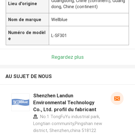
Guangdong, Chine (continent), Guang
Lieu d'origine
dong, Chine (continent)
Nom de marque
Wellblue
Numéro de modèl
L-SF301
e
Regardez plus
AU SUJET DE NOUS
Shenzhen Landun
Environmental Technology
Co., Ltd. profil du fabricant
No.1 TongFuYu industrial park,
Longtian community,Pingshan new
district, Shenzhen,china 518122