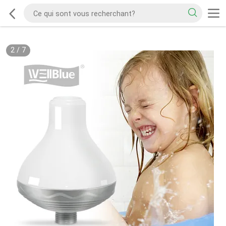
2
/
7