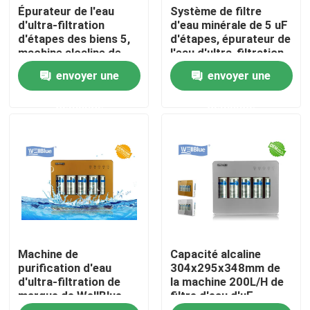
Épurateur de l'eau
Système de filtre
d'ultra-filtration
d'eau minérale de 5 uF
d'étapes des biens 5,
d'étapes, épurateur de
Produits
machine alcaline de
l'eau d'ultra-filtration
filtre d'eau
d'Undersink
envoyer une
envoyer une
Broc alcalin de l'eau
demande
demande
Broc classique de l'eau
Broc de l'eau de Maxtra
bouteille d'eau alcaline
Machine de
Capacité alcaline
Cartouche filtrante alcaline de l'eau
purification d'eau
304x295x348mm de
d'ultra-filtration de
la machine 200L/H de
marque de WellBlue
filtre d'eau d'uF
cartouches filtrantes classiques de l'eau
pour l'eau alcaline
d'étape de la mode 5