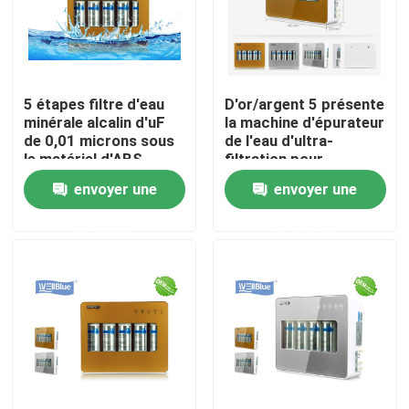
5 étapes filtre d'eau
D'or/argent 5 présente
minérale alcalin d'uF
la machine d'épurateur
de 0,01 microns sous
de l'eau d'ultra-
le matériel d'ABS
filtration pour
d'évier
enlèvent Bacterials
envoyer une
envoyer une
demande
demande
Accueil
A propos de nous
Contacts