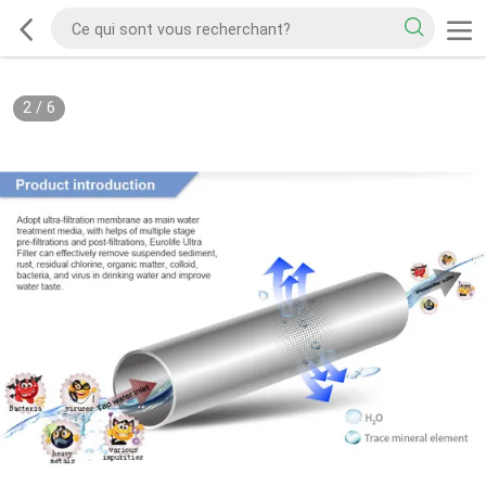
2
/
6