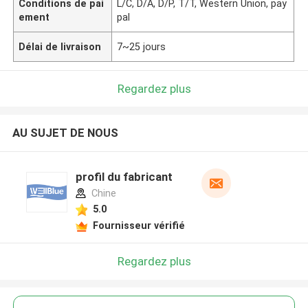
Conditions de pai
L/C, D/A, D/P, T/T, Western Union, pay
ement
pal
Délai de livraison
7~25 jours
Regardez plus
AU SUJET DE NOUS
profil du fabricant
Chine
5.0
Fournisseur vérifié
Regardez plus