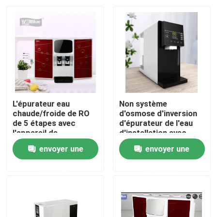
L'épurateur eau
Non système
chaude/froide de RO
d'osmose d'inversion
de 5 étapes avec
d'épurateur de l'eau
l'appareil de
d'installation avec
chauffage filtre le flux
l'apparence du
envoyer une
envoyer une
d'automobile de
chauffage/TDS
Maison
distributeur
demande
demande
Produits
Au sujet de nous