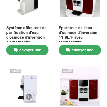
Visite d'usine
Système affleurant de
Épurateur de l'eau
Contrôle de qualité
purification d'eau
d'osmose d'inversion
d'osmose d'inversion
11.8L/H avec
d'automobile
température
Contactez-nous
précision de filtration
chaude/normale
envoyer une
envoyer une
de 0,0001 microns
d'appareil de
chauffage
Demandez une citation
demande
demande
Broc alcalin de l'eau
Broc classique de l'eau
Broc de l'eau de Maxtra