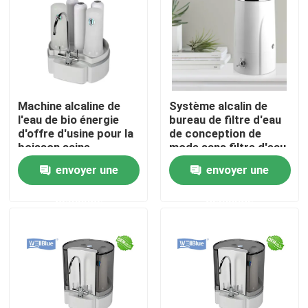
Machine alcaline de
Système alcalin de
l'eau de bio énergie
bureau de filtre d'eau
d'offre d'usine pour la
de conception de
boisson saine
mode sans filtre d'eau
recherchant des
d'hydrogène
envoyer une
envoyer une
distributeurs
d'alimentation
d'énergie
demande
demande
Accueil
A propos de nous
Contacts