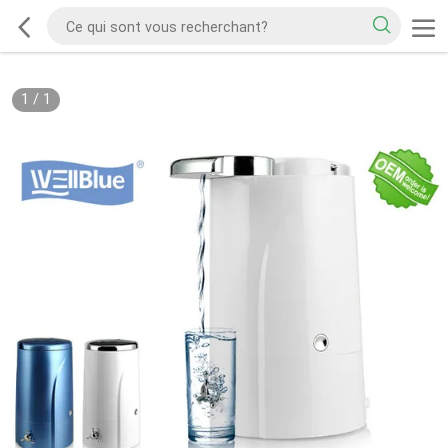
1
/
1