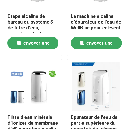
Étape alcaline de
La machine alcaline
Produits
bureau du système 5
d'épurateur de l'eau de
de filtre d'eau,
WellBlue pour enlèvent
épurateur alcalin de
des
Broc alcalin de l'eau
l'eau de catégorie
bactéries/virus/Escherich
envoyer une
envoyer une
comestible
coli
Broc classique de l'eau
demande
demande
Broc de l'eau de Maxtra
bouteille d'eau alcaline
Cartouche filtrante alcaline de l'eau
Filtre d'eau minérale
Épurateur de l'eau de
d'Ionizer de membrane
partie supérieure du
cartouches filtrantes classiques de l'eau
d'uF, épurateur alcalin
comptoir de ménage