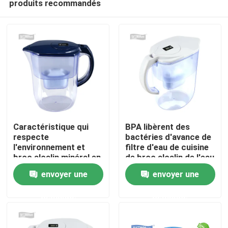
produits recommandés
Caractéristique qui
BPA libèrent des
respecte
bactéries d'avance de
l'environnement et
filtre d'eau de cuisine
broc alcalin minéral en
de broc alcalin de l'eau
Accueil
plastique de filtre
d'Ionizer
envoyer une
envoyer une
d'eau
A propos de nous
demande
demande
Contacts