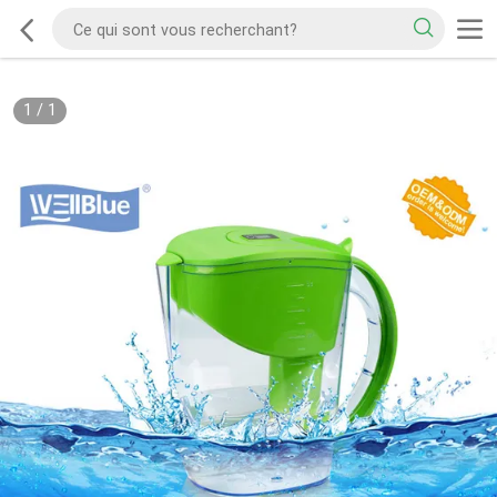
1
/
1