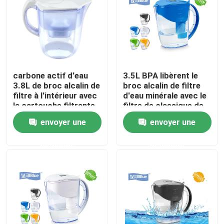
Produits
Broc alcalin de l'eau
carbone actif d'eau
3.5L BPA libèrent le
3.8L de broc alcalin de
broc alcalin de filtre
Broc classique de l'eau
filtre à l'intérieur avec
d'eau minérale avec le
la cartouche filtrante
filtre de classique de
classique
Brita
envoyer une
envoyer une
Broc de l'eau de Maxtra
demande
demande
bouteille d'eau alcaline
Cartouche filtrante alcaline de l'eau
cartouches filtrantes classiques de l'eau