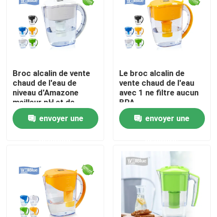
Produits
Broc alcalin de l'eau
Broc alcalin de vente
Le broc alcalin de
chaud de l'eau de
vente chaud de l'eau
Broc classique de l'eau
niveau d'Amazone
avec 1 ne filtre aucun
meilleur pH et de
BPA
niveau d'hydrogène
envoyer une
envoyer une
Broc de l'eau de Maxtra
d'ORP
demande
demande
bouteille d'eau alcaline
Cartouche filtrante alcaline de l'eau
cartouches filtrantes classiques de l'eau