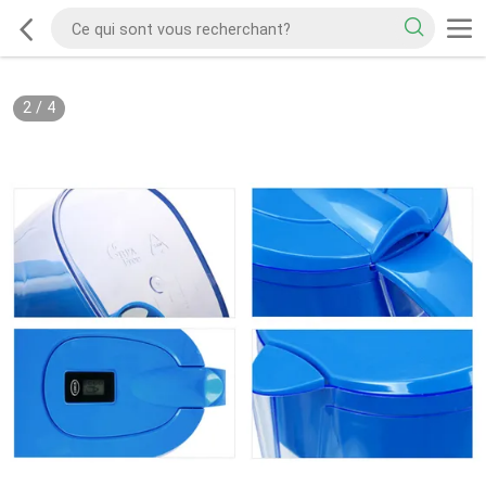
2
/
4