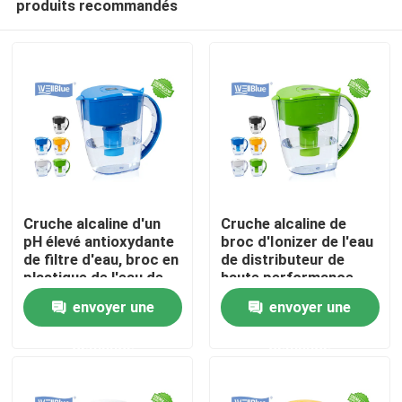
produits recommandés
Cruche alcaline d'un
Cruche alcaline de
pH élevé antioxydante
broc d'Ionizer de l'eau
de filtre d'eau, broc en
de distributeur de
plastique de l'eau de
haute performance
Accueil
Wellblue
envoyer une
envoyer une
A propos de nous
demande
demande
Contacts