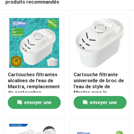
produits recommandés
Cartouches filtrantes
Cartouche filtrante
alcalines de l'eau de
universelle de broc de
Maxtra, remplacement
l'eau de style de
de cartouches
Maxtra avec le
Accueil
filtrantes de cruche
charbon actif par NSF
envoyer une
envoyer une
d'eau
A propos de nous
demande
demande
Contacts