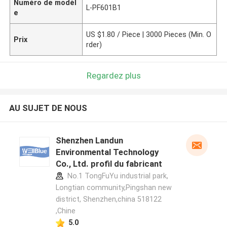
Numéro de modèl
L-PF601B1
e
US $1.80 / Piece | 3000 Pieces (Min. O
Prix
rder)
Regardez plus
AU SUJET DE NOUS
Shenzhen Landun
Environmental Technology
Co., Ltd. profil du fabricant
No.1 TongFuYu industrial park,
Longtian community,Pingshan new
district, Shenzhen,china 518122
,Chine
5.0