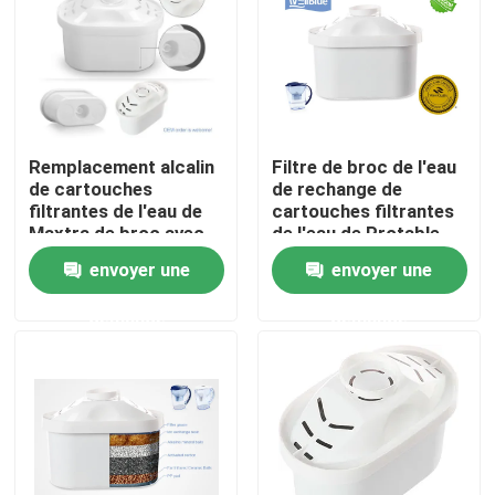
Produits
Broc alcalin de l'eau
Remplacement alcalin
Filtre de broc de l'eau
de cartouches
de rechange de
Broc classique de l'eau
filtrantes de l'eau de
cartouches filtrantes
Maxtra de broc avec
de l'eau de Protable
la valeur d'un pH élevé
Maxtra de ménage
envoyer une
envoyer une
Broc de l'eau de Maxtra
demande
demande
bouteille d'eau alcaline
Cartouche filtrante alcaline de l'eau
cartouches filtrantes classiques de l'eau