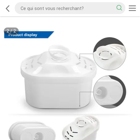
2
/
2