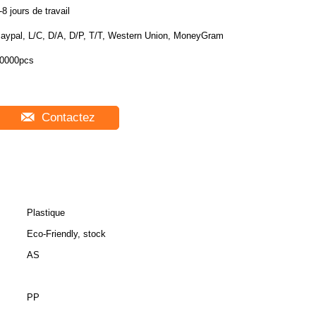
-8 jours de travail
aypal, L/C, D/A, D/P, T/T, Western Union, MoneyGram
0000pcs
Contactez
Plastique
Eco-Friendly, stock
AS
PP