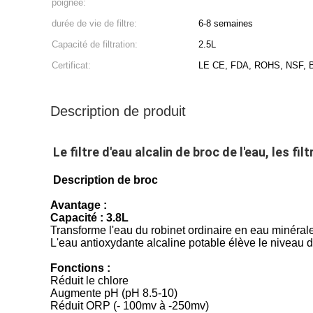
poignée:
durée de vie de filtre:
6-8 semaines
Capacité de filtration:
2.5L
Certificat:
LE CE, FDA, ROHS, NSF,
Description de produit
Le filtre d'eau alcalin de broc de l'eau, les 
Description de broc
Avantage :
Capacité : 3.8L
Transforme l'eau du robinet ordinaire en eau minérale
L'eau antioxydante alcaline potable élève le niveau 
Fonctions :
Réduit le chlore
Augmente pH (pH 8.5-10)
Réduit ORP (- 100mv à -250mv)