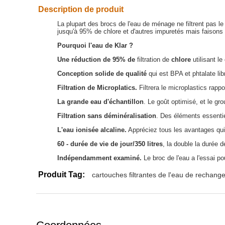
Description de produit
La plupart des brocs de l'eau de ménage ne filtrent pas le
jusqu'à 95% de chlore et d'autres impuretés mais faisons
Pourquoi l'eau de Klar ?
Une réduction de 95% de
filtration de
chlore
utilisant le
Conception solide de qualité
qui est BPA et phtalate lib
Filtration de Microplatics.
Filtrera le microplastics rappo
La grande eau d'échantillon
. Le goût optimisé, et le gr
Filtration sans déminéralisation
. Des éléments essentie
L'eau ionisée alcaline.
Appréciez tous les avantages qui
60 - durée de vie de jour/350 litres
, la double la durée d
Indépendamment examiné.
Le broc de l'eau a l'essai pour
Produit Tag:
cartouches filtrantes de l'eau de rechang