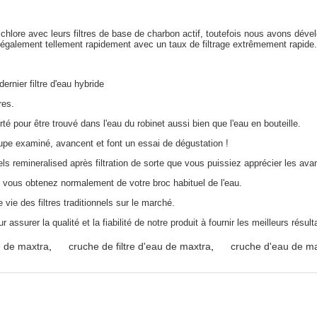
 chlore avec leurs filtres de base de charbon actif, toutefois nous avons dével
 également tellement rapidement avec un taux de filtrage extrêmement rapide.
 dernier filtre d'eau hybride
res.
rté pour être trouvé dans l'eau du robinet aussi bien que l'eau en bouteille.
oupe examiné, avancent et font un essai de dégustation !
ls remineralised après filtration de sorte que vous puissiez apprécier les ava
 vous obtenez normalement de votre broc habituel de l'eau.
e vie des filtres traditionnels sur le marché.
 assurer la qualité et la fiabilité de notre produit à fournir les meilleurs résulta
e de maxtra
,
cruche de filtre d'eau de maxtra
,
cruche d'eau de m