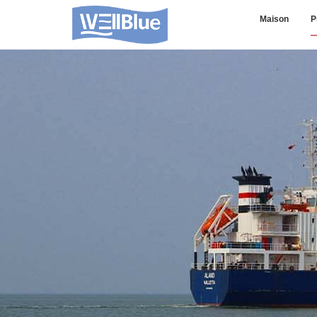
Maison
P