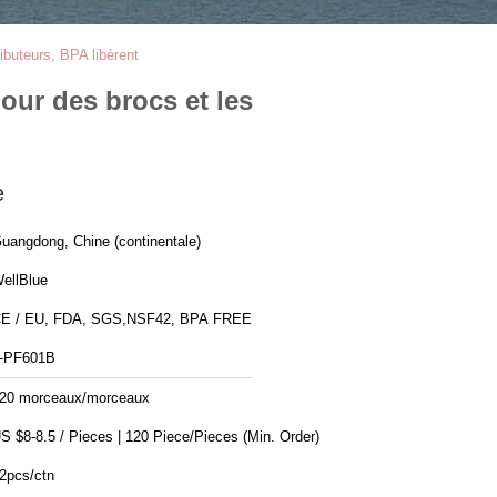
ributeurs, BPA libèrent
pour des brocs et les
e
uangdong, Chine (continentale)
ellBlue
E / EU, FDA, SGS,NSF42, BPA FREE
-PF601B
20 morceaux/morceaux
US $8-8.5 / Pieces | 120 Piece/Pieces (Min. Order)
2pcs/ctn