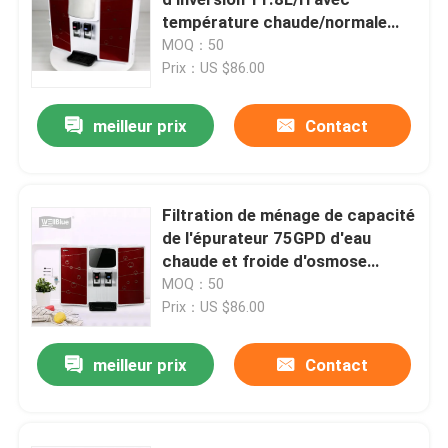
température chaude/normale
d'appareil de chauffage
MOQ：50
Visite d'usine
Prix：US $86.00
Contrôle de qualité
meilleur prix
Contact
Contactez-nous
Filtration de ménage de capacité
de l'épurateur 75GPD d'eau
Demandez une citation
chaude et froide d'osmose
d'inversion pré -
MOQ：50
Prix：US $86.00
Broc alcalin de l'eau
meilleur prix
Contact
Broc classique de l'eau
Broc de l'eau de Maxtra