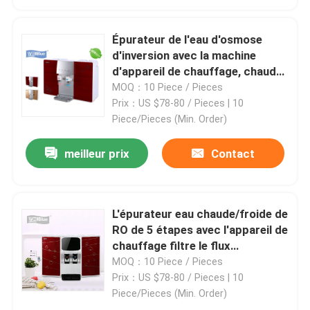
Épurateur de l'eau d'osmose
d'inversion avec la machine
d'appareil de chauffage, chaude
et chaude d'eau de filtre
MOQ：10 Piece / Pieces
Prix：US $78-80 / Pieces | 10
Piece/Pieces (Min. Order)
meilleur prix
Contact
L'épurateur eau chaude/froide de
RO de 5 étapes avec l'appareil de
chauffage filtre le flux
d'automobile de distributeur
MOQ：10 Piece / Pieces
Prix：US $78-80 / Pieces | 10
Piece/Pieces (Min. Order)