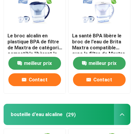
Le broc alcalin en
La santé BPA libère le
plastique BPA de filtre
broc de l'eau de Brita
de Maxtra de catégorie
Maxtra compatible
comestible libèrent le
avec le filtre de Maxtra
GV de la CE ROHS
meilleur prix
meilleur prix
approuvé
Contact
Contact
bouteille d'eau alcaline
(29)