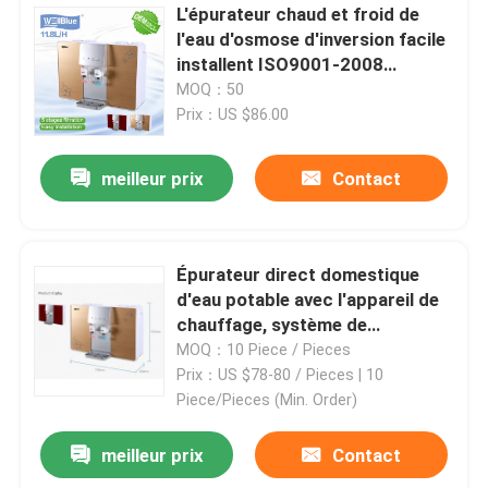
L'épurateur chaud et froid de
l'eau d'osmose d'inversion facile
installent ISO9001-2008
diplômée
MOQ：50
Prix：US $86.00
meilleur prix
Contact
Épurateur direct domestique
d'eau potable avec l'appareil de
chauffage, système de
purification d'eau de RO
MOQ：10 Piece / Pieces
Prix：US $78-80 / Pieces | 10
Piece/Pieces (Min. Order)
meilleur prix
Contact