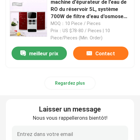
machine d'épurateur de l'eau de
RO du réservoir 5L, système
700W de filtre d'eau d'osmose
bouteille d'eau alcaline
d'inversion
MOQ：10 Piece / Pieces
Prix：US $78-80 / Pieces | 10
Cartouche filtrante alcaline de l'eau
Piece/Pieces (Min. Order)
meilleur prix
Contact
cartouches filtrantes classiques de l'eau
Cartouches filtrantes de l'eau de Maxtra
Regardez plus
Filtre d'eau en céramique de partie supérieure du comp
Laisser un message
système alcalin de filtre d'eau
Nous vous rappellerons bientôt!
purificateur d'eau par osmose inverse