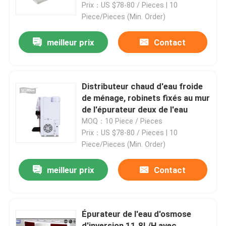
microns
Prix：US $78-80 / Pieces | 10
Piece/Pieces (Min. Order)
meilleur prix
Contact
Distributeur chaud d'eau froide
de ménage, robinets fixés au mur
de l'épurateur deux de l'eau
MOQ：10 Piece / Pieces
Prix：US $78-80 / Pieces | 10
Piece/Pieces (Min. Order)
Maison
meilleur prix
Contact
Produits
Épurateur de l'eau d'osmose
Au sujet de nous
d'inversion 11.8L/H avec