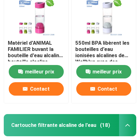
Matériel d'ANIMAL
550ml BPA libèrent les
FAMILIER buvant la
bouteilles d'eau
bouteille d'eau alcaline,
ionisées alcalines de
bouteille alcaline
Wellblue avec des
d'Ionizer de l'eau
boules de Minerial
meilleur prix
meilleur prix
minérale
Contact
Contact
Cartouche filtrante alcaline de l'eau
(18)