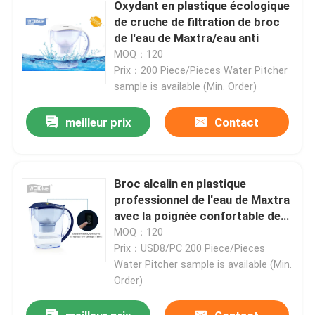
Oxydant en plastique écologique
de cruche de filtration de broc
de l'eau de Maxtra/eau anti
Visite d'usine
MOQ：120
Prix：200 Piece/Pieces Water Pitcher
Contrôle de qualité
sample is available (Min. Order)
meilleur prix
Contact
Contactez-nous
Demandez une citation
Broc alcalin en plastique
professionnel de l'eau de Maxtra
avec la poignée confortable de
Broc alcalin de l'eau
poignée
MOQ：120
Prix：USD8/PC 200 Piece/Pieces
Broc classique de l'eau
Water Pitcher sample is available (Min.
Order)
Broc de l'eau de Maxtra