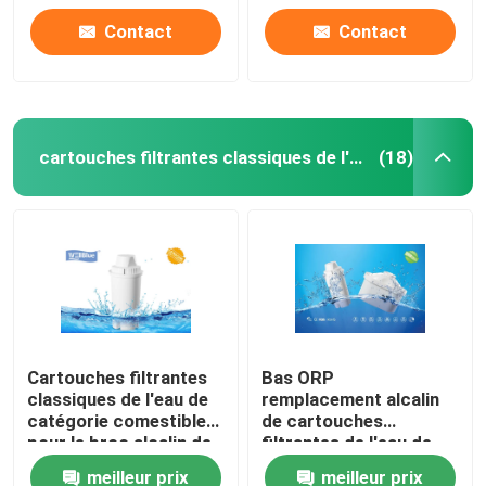
Contact
Contact
cartouches filtrantes classiques de l'eau
(18)
Cartouches filtrantes
Bas ORP
classiques de l'eau de
remplacement alcalin
catégorie comestible
de cartouches
pour le broc alcalin de
filtrantes de l'eau de
l'eau
broc de l'eau de
meilleur prix
meilleur prix
WellBlue