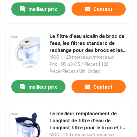
meilleur prix
Contact
Épurateur de l'eau avec l'appareil de chauffage
remplacement de filtre d'eau d'osmose d'inversion
Le filtre d'eau alcalin de broc de
l'eau, les filtres standard de
rechange pour des brocs et les
Filtre d'eau de douche
distributeurs, BPA libèrent
MOQ：120 morceaux/morceaux
Prix：US $8-8.5 / Pieces | 120
Piece/Pieces (Min. Order)
Filtre d'eau minérale d'uF
meilleur prix
Contact
filtre à eau cuisine
Le meilleur remplacement de
Longlast de filtre d'eau de
Longlast filtre pour le broc et les
distributeurs réduit l'avance BPA
MOQ：120 morceaux/morceaux