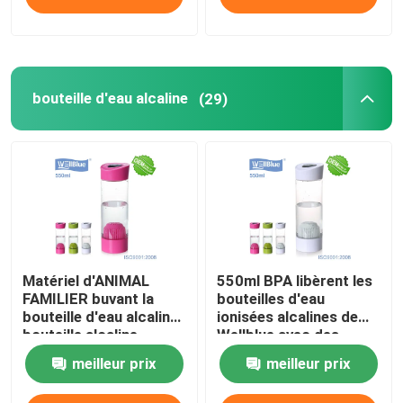
bouteille d'eau alcaline
(29)
Matériel d'ANIMAL
550ml BPA libèrent les
FAMILIER buvant la
bouteilles d'eau
bouteille d'eau alcaline,
ionisées alcalines de
bouteille alcaline
Wellblue avec des
d'Ionizer de l'eau
boules de Minerial
meilleur prix
meilleur prix
minérale